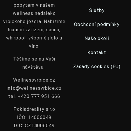
Odjezd
pobytem v našem
Služby
wellness nedaleko
vrbického jezera. Nabízíme
Obchodní podmínky
luxusní zařízení, saunu,
HLEDAT
whirpool, výborné jídlo a
Naše okolí
víno.
Kontakt
Těšíme se na Vaši
Zásady cookies (EU)
návštěvu.
Wellnessvrbice.cz
info@wellnessvrbice.cz
tel. +420 777 951 666
Pokladreality s.r.o
IČO: 14006049
DIČ: CZ14006049