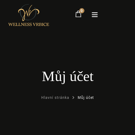
0
Hlavní stránka
Ubytování
Služby
Můj účet
Naše okolí
Kontakt
Hlavní stránka
Můj účet
REZERVUJ TEĎ