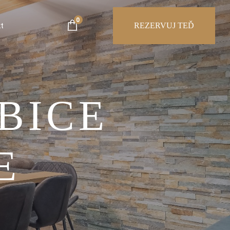
0
t
REZERVUJ TEĎ
BICE
E