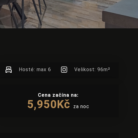
Hosté: max
6
Velikost:
96m²
Cena začína na:
5,950
Kč
za noc