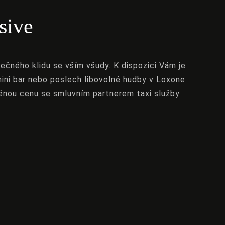
sive
nečného klidu se vším všudy. K dispozici Vám je
, mini bar nebo poslech libovolné hudby v Loxone
ěnou cenu se smluvním partnerem taxi služby.
ní
Později>
září 2026