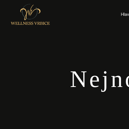
Hlav
Nejn