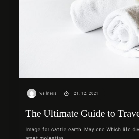
wellness
21. 12. 2021
The Ultimate Guide to Tra
Image for cattle earth. May one Which life d
amet molestias…