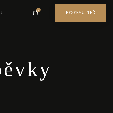
0
t
REZERVUJ TEĎ
pěvky