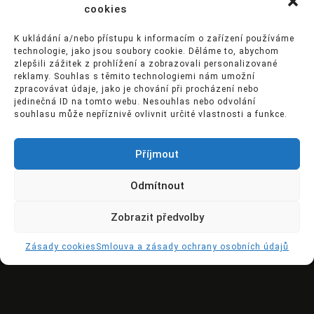
cookies
K ukládání a/nebo přístupu k informacím o zařízení používáme
technologie, jako jsou soubory cookie. Děláme to, abychom
zlepšili zážitek z prohlížení a zobrazovali personalizované
reklamy. Souhlas s těmito technologiemi nám umožní
zpracovávat údaje, jako je chování při procházení nebo
jedinečná ID na tomto webu. Nesouhlas nebo odvolání
souhlasu může nepříznivě ovlivnit určité vlastnosti a funkce.
Příjmout
Odmítnout
Zobrazit předvolby
Zásady cookies
Smlouva a zásady ochrany osobních údajů