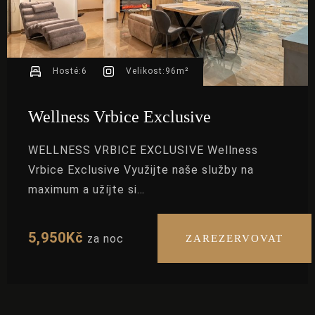
Hosté:
6
Velikost:
96m²
Wellness Vrbice Exclusive
WELLNESS VRBICE EXCLUSIVE Wellness
Vrbice Exclusive Využijte naše služby na
maximum a užíjte si…
5,950
Kč
za noc
ZAREZERVOVAT