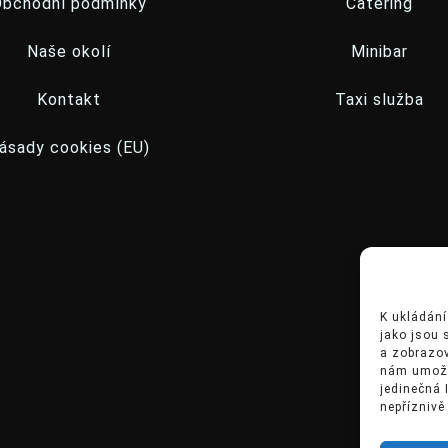
Obchodní podmínky
Catering
Naše okolí
Minibar
Kontakt
Taxi služba
ásady cookies (EU)
K ukládání
jako jsou 
a zobrazov
nám umožní
jedinečná
nepříznivě 