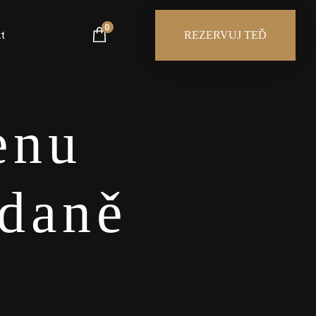
0
t
REZERVUJ TEĎ
enu
daně